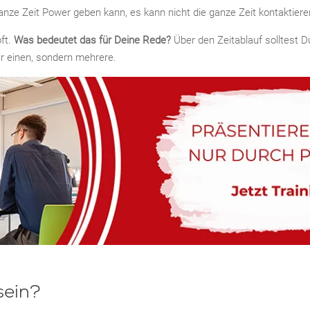
anze Zeit Power geben kann, es kann nicht die ganze Zeit kontaktie
oft.
Was bedeutet das für Deine Rede?
Über den Zeitablauf solltest Du
r einen, sondern mehrere.
sein?