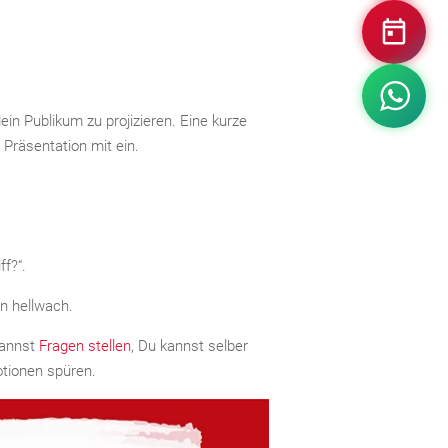
n Publikum zu projizieren. Eine kurze
 Präsentation mit ein.
ff?“.
n hellwach.
kannst
Fragen stellen
, Du kannst selber
otionen spüren.