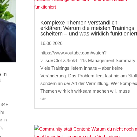
Komplexe Themen verständlich
erklären: Warum die meisten Trainings
scheitern – und was wirklich funktionier
16.06.2026
https://www.youtube.com/watch?
v=sdVCtoLzJ5o&t=11s Management Summary
Viele Trainings liefern Inhalte – aber keine
 in
Veränderung. Das Problem liegt fast nie am Stoff
u
sondern an der Art der Vermittlung. Wer komple
Themen wirklich wirksam machen will, muss
sie...
v34E
Ihr
r in
n,
.