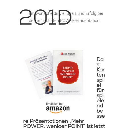
Ich wünsche dir viel Spaß und Erfolg bei
deiner nächsten POWER-Präsentation.
Da
s
Kar
ten
spi
el
für
spi
ele
nd
be
sse
re Präsentationen „Mehr
POWER, weniger POINT“
ist jetzt