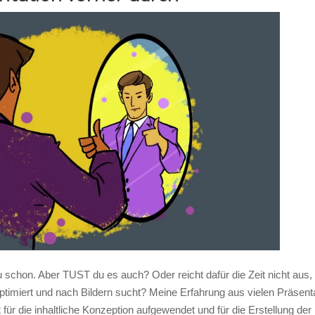
u schon. Aber TUST du es auch? Oder reicht dafür die Zeit nicht aus, 
optimiert und nach Bildern sucht? Meine Erfahrung aus vielen Präsenta
für die inhaltliche Konzeption aufgewendet und für die Erstellung der