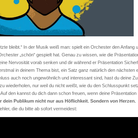
letzte bleibt.“ In der Musik weiß man: spielt ein Orchester den Anfan
rchester „schön“ gespielt hat. Genau zu wissen, wie die Präsentation 
d deine Nervosität vorab senken und dir während er Präsentation Siche
erstmal in deinem Thema bist, ein Satz ganz natürlich den nächsten 
luss auch noch ungewöhnlich und interessant sind, hast du deine Zuh
 zu wiederholen, nur weil du nicht weißt, wie du den Schlusspunkt setz
 Auf den kannst du dich dann schon freuen, wenn deine Präsentation 
r dein Publikum nicht nur aus Höflichkeit. Sondern von Herzen.
ehler, die du bitte ab sofort vermeidest: