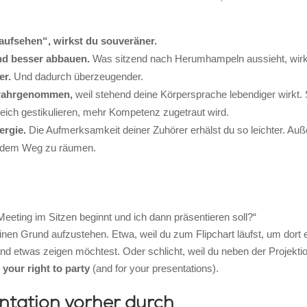
„aufsehen“, wirkst du souveräner.
end besser abbauen.
Was sitzend nach Herumhampeln aussieht, wirkt
er.
Und dadurch überzeugender.
 wahrgenommen,
weil stehend deine Körpersprache lebendiger wirkt. 
reich gestikulieren, mehr Kompetenz zugetraut wird.
ergie.
Die Aufmerksamkeit deiner Zuhörer erhälst du so leichter. Außer
 dem Weg zu räumen.
eting im Sitzen beginnt und ich dann präsentieren soll?“
einen Grund aufzustehen. Etwa, weil du zum Flipchart läufst, um dor
and etwas zeigen möchtest. Oder schlicht, weil du neben der Projekt
your
right
to
party
(and for your presentations).
ntation vorher durch