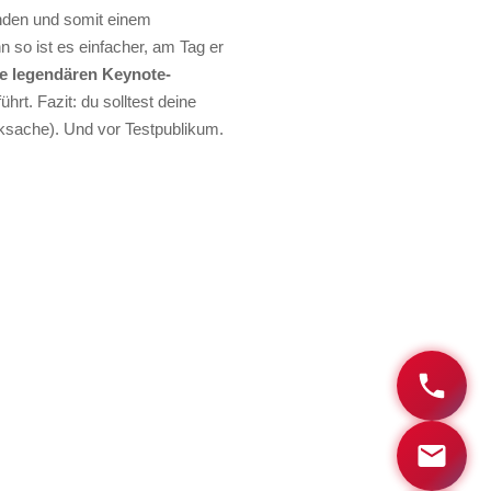
unden und somit einem
nn so ist es einfacher, am Tag er
ine legendären Keynote-
rt. Fazit: du solltest deine
ksache). Und vor Testpublikum.