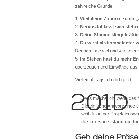
zahlreiche Gründe:
Weil deine Zuhörer zu dir 
Nervosität lässt sich steh
Deine Stimme klingt kräftig
Du wirst als kompetenter
Rednern, die viel und varianten
Im Stehen hast du mehr En
überzeugen und Einwände aus
Vielleicht fragst du dich jetzt:
„Was mache ich, wenn das Me
Die einfache Antwort: finde 
weil du an der Projektionsw
diesem Sinne:
stand
up
,
for
Geh deine Präse