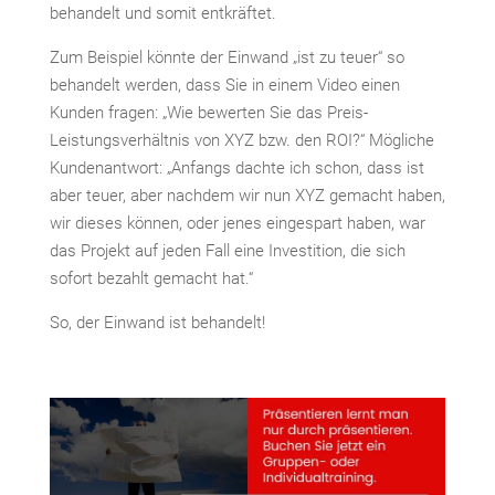
behandelt und somit entkräftet.
Zum Beispiel könnte der Einwand „ist zu teuer“ so
behandelt werden, dass Sie in einem Video einen
Kunden fragen: „Wie bewerten Sie das Preis-
Leistungsverhältnis von XYZ bzw. den ROI?“ Mögliche
Kundenantwort: „Anfangs dachte ich schon, dass ist
aber teuer, aber nachdem wir nun XYZ gemacht haben,
wir dieses können, oder jenes eingespart haben, war
das Projekt auf jeden Fall eine Investition, die sich
sofort bezahlt gemacht hat.“
So, der Einwand ist behandelt!