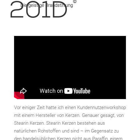
©
Die geistige Brandstiftung
Vor einiger Zeit hatte ich einen Kundennutzenworkshop
mit einem Hersteller von Kerzen. Genauer gesagt, von
Stearin Kerzen. Stearin Kerzen bestehen aus
natürlichen Rohstoffen und sind – im Gegensatz zu
den handelsüblichen Kerzen nicht aus Paraffin, einem