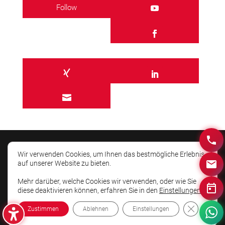
Follow

Wir verwenden Cookies, um Ihnen das bestmögliche Erlebnis
auf unserer Website zu bieten.
Mehr darüber, welche Cookies wir verwenden, oder wie Sie
© AIM-HIGHER 2026. Besser präsentieren und
diese deaktivieren können, erfahren Sie in den
Einstellungen
.
schneller überzeugen.
GDPR Cooki
Zustimmen
Ablehnen
Einstellungen