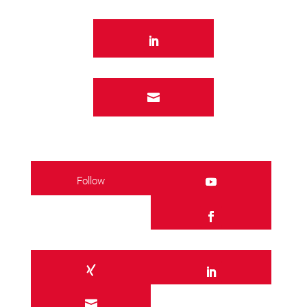

Follow
