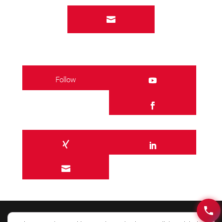

Follow
