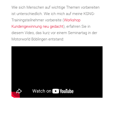
Wie sich Menschen auf wichtige Themen vorbereiten
ist unterschiedlich. Wie ich mich auf meine KGNG-
Trainingsteilnehmer vorbereite (
Workshop
Kundengewinnung neu gedacht
), erfahren Sie in
diesem Video, das kurz vor einem Seminartag in der
Motorworld Böblingen entstand: