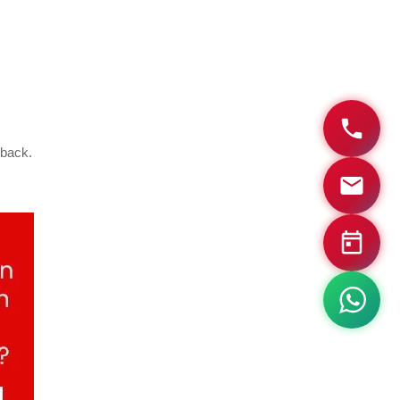
dback.